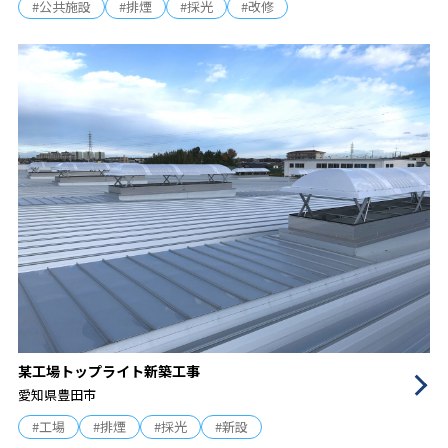
#公共施設
#排煙
#採光
#改修
某工場トップライト新築工事
愛知県豊田市
#工場
#排煙
#採光
#新設