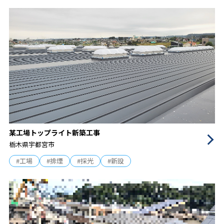
某工場トップライト新築工事
栃木県宇都宮市
#工場
#排煙
#採光
#新設