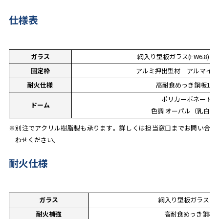
仕様表
ガラス
網入り型板ガラス(FW6.8) 
固定枠
アルミ押出型材 アルマイト
耐火仕様
高耐食めっき鋼板1.6t
ポリカーボネート
ドーム
色調 オーパル（乳白色
※別注でアクリル樹脂製も承ります。詳しくは担当窓口までお問い合
わせください。
耐火仕様
ガラス
網入り型板ガラス ｔ＝
耐火補強
高耐食めっき鋼板1.