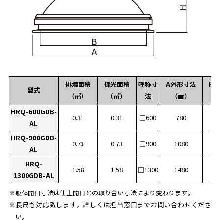
排煙面積
採光面積
呼称寸
A外形寸法
H
型式
（㎡）
（㎡）
法
（㎜）
HRQ-600GDB-
0.31
0.31
□600
780
AL
HRQ-900GDB-
0.73
0.73
□900
1080
AL
HRQ-
1.58
1.58
□1300
1480
1300GDB-AL
※躯体開口寸法は仕上開口との取り合い寸法により変わります。
※長尺も対応致します。詳しくは担当窓口までお問い合わせくださ
い。