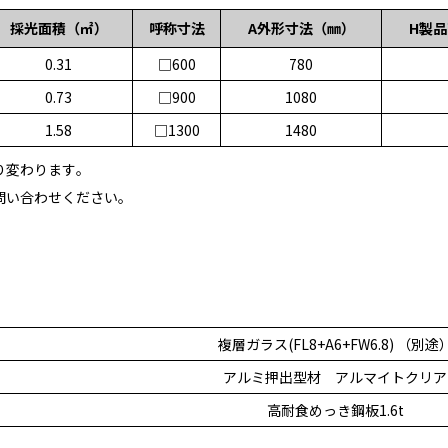
採光面積（㎡）
呼称寸法
A外形寸法（㎜）
H製
0.31
□600
780
0.73
□900
1080
1.58
□1300
1480
り変わります。
問い合わせください。
複層ガラス(FL8+A6+FW6.8) （別途
アルミ押出型材 アルマイトクリア
高耐食めっき鋼板1.6t