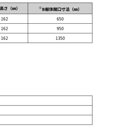
※
品高さ（㎜）
B躯体開口寸法（㎜）
162
650
162
950
162
1350
）