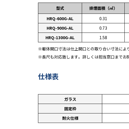
型式
排煙面積（㎡）
HRQ-600G-AL
0.31
HRQ-900G-AL
0.73
HRQ-1300G-AL
1.58
※躯体開口寸法は仕上開口との取り合い寸法によ
※長尺も対応致します。詳しくは担当窓口までお
仕様表
ガラス
固定枠
耐火仕様